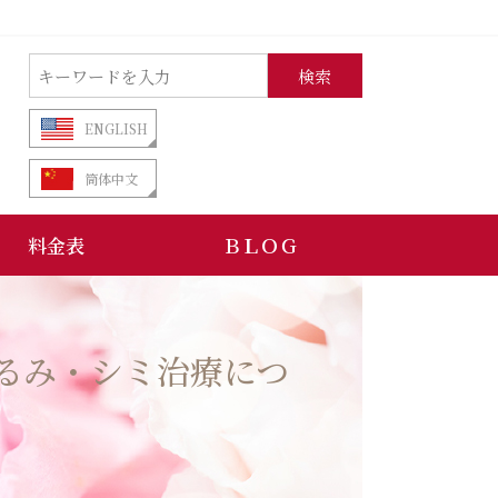
検索
ENGLISH
筒体中文
料金表
ＢＬＯＧ
るみ・シミ治療につ