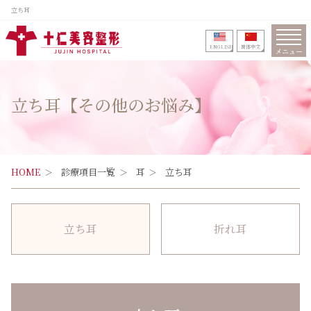
立ち耳
ENGLISH
筒体中文
メニュー
立ち耳【その他のお悩み】
HOME
診療項目一覧
耳
立ち耳
立ち耳
折れ耳