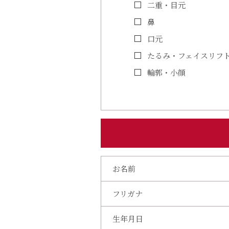
二重・目元
鼻
口元
たるみ・フェイスリフ
輪郭・小顔
お名前
フリガナ
生年月日