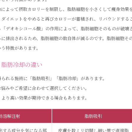
動によって摂取カロリーを制限し、脂肪細胞を小さくして痩身効果
、ダイエットをやめると再びカロリーが蓄積され、リバウンドする
る「デオキシコール酸」の作用によって、脂肪細胞そのものが破壊
外に排出されるため、脂肪細胞の数自体が減るのです。脂肪細胞そ
いう特徴があります。
・脂肪冷却の違い
得られる施術に「脂肪吸引」「脂肪冷却」があります。
お悩みやご希望に合わせて選択してください。
、より高い効果が期待できる場合もあります。
肪溶解注射
脂肪吸引
出する成分を気になる部
皮膚を数ミリ切開し細い管で直接脂