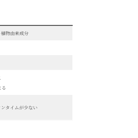
＋植物由来成分
血
まる
ウンタイムが少ない