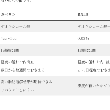
く済むのも特徴です。
カベリン
BNLS
デオキシコール酸
デオキシコール酸
4cc〜5cc
0.02%
1週間に1回
1週間に1回
軽度の腫れや内出血
軽度の腫れや内出
数日から数週間でおさまる
2〜3日程度でおさ
高い脂肪溶解効果が期待できる
濃度が低いためダ
リバウンドしにくい