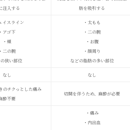
に注入する
肪を吸引する
ェイスライン
・太もも
・アゴ下
・二の腕
・頬
・お腹
・二の腕
・顔周り
どの狭い部位
などの脂肪の多い部位
なし
なし
きのチクっとした痛み
切開を伴うため、麻酔が必要
麻酔不要
・痛み
・内出血