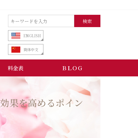
検索
ENGLISH
筒体中文
料金表
ＢＬＯＧ
や効果を高めるポイン