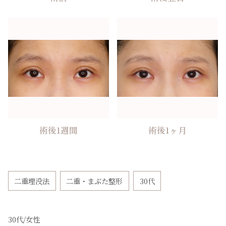
術後1週間
術後1ヶ月
二重埋没法
二重・まぶた整形
30代
30代/
女性