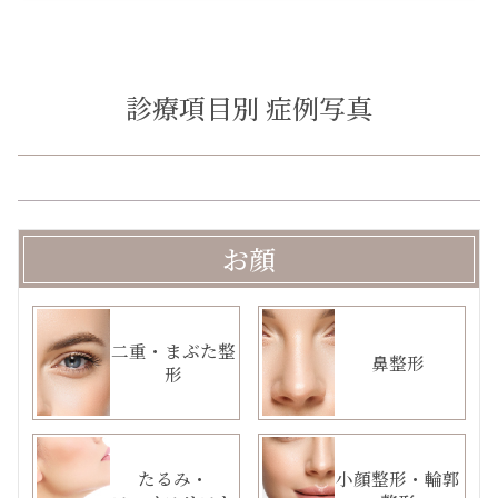
診療項目別 症例写真
お顔
二重・まぶた整
鼻整形
形
たるみ・
小顔整形・輪郭