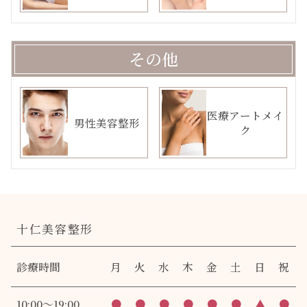
その他
医療アートメイ
男性美容整形
ク
十仁美容整形
診療時間
月
火
水
木
金
土
日
祝
10:00～19:00
●
●
●
●
●
●
▲
●