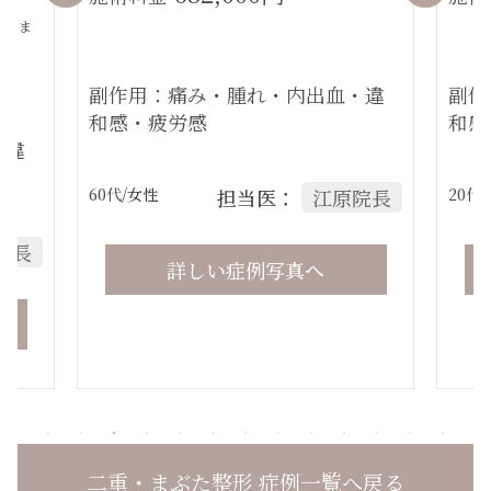
ていま
副作用：痛み・腫れ・内出血・違
副作
和感・疲労感
和感
・違
60代
/女性
担当医：
江原院長
20代
院長
詳しい症例写真へ
二重・まぶた整形 症例一覧へ戻る