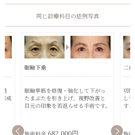
同じ診療科目の症例写真
眼瞼下垂
二重
に通
眼瞼挙筋を修復・強化して下がっ
切開
を形成
たまぶたを引き上げ、視野改善と
して
目元の印象を若返らせる手術です。
する
682,000円
施術料金
施術