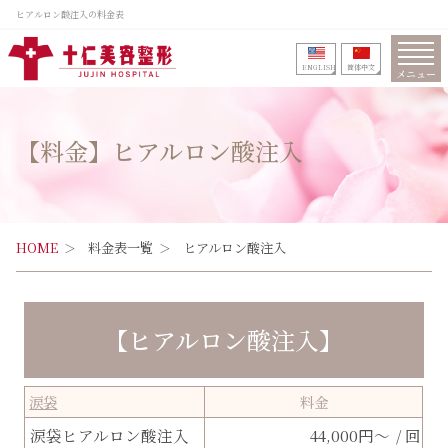
ヒアルロン酸注入の料金表
ENGLISH
筒体中文
メニュー
【料金】ヒアルロン酸注入
HOME
料金表一覧
ヒアルロン酸注入
【ヒアルロン酸注入】
涙袋
料金
涙袋ヒアルロン酸注入
44,000円～