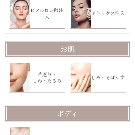
ヒアルロン酸注
ボトックス注入
入
お肌
若返り・
しみ・そばかす
しわ・たるみ
ボディ