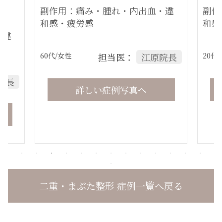
副作用：痛み・腫れ・内出血・違
副作
和感・疲労感
和感
・違
60代
/女性
担当医：
江原院長
20代
院長
詳しい症例写真へ
二重・まぶた整形 症例一覧へ戻る