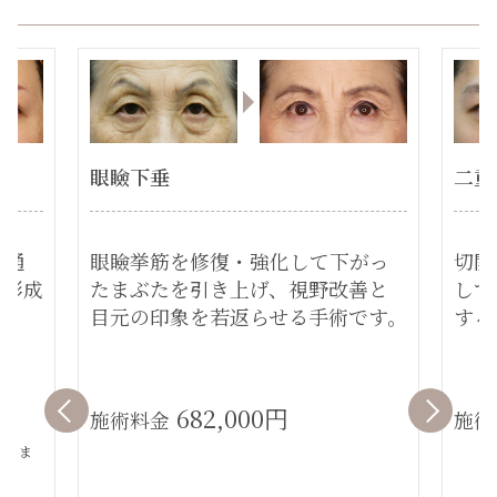
眼瞼下垂
二重
に通
眼瞼挙筋を修復・強化して下がっ
切開
を形成
たまぶたを引き上げ、視野改善と
して
目元の印象を若返らせる手術です。
する
682,000円
施術料金
施術
ていま