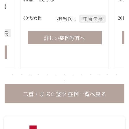
・違
60代
/女性
担当医：
江原院長
20代
院長
詳しい症例写真へ
二重・まぶた整形 症例一覧へ戻る