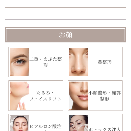
お顔
二重・まぶた整
鼻整形
形
たるみ・
小顔整形・輪郭
フェイスリフト
整形
ヒアルロン酸注
ボトックス注入