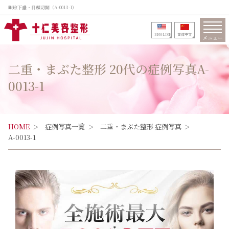
眼瞼下垂・目頭切開（A-0013-1）
ENGLISH
筒体中文
メニュー
二重・まぶた整形 20代の症例写真A-
0013-1
HOME
症例写真一覧
二重・まぶた整形 症例写真
A-0013-1