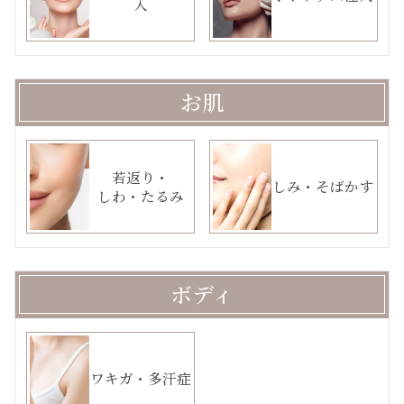
入
お肌
若返り・
しみ・そばかす
しわ・たるみ
ボディ
ワキガ・多汗症