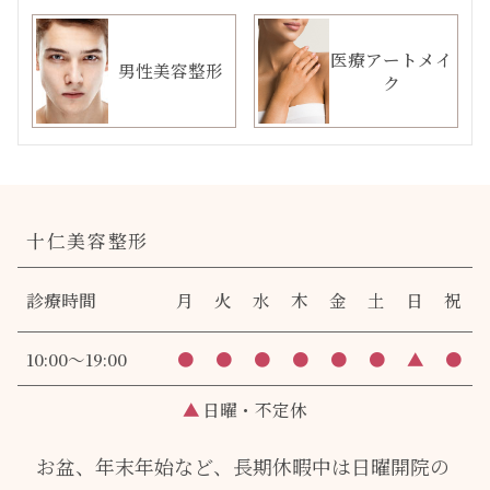
医療アートメイ
男性美容整形
ク
十仁美容整形
診療時間
月
火
水
木
金
土
日
祝
10:00～19:00
●
●
●
●
●
●
▲
●
▲
日曜・不定休
お盆、年末年始など、長期休暇中は日曜開院の