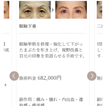
眼瞼下垂
二重
に通
眼瞼挙筋を修復・強化して下がっ
切開
を形成
たまぶたを引き上げ、視野改善と
して
目元の印象を若返らせる手術です。
する
682,000円
施術料金
施術
ていま
副作用：痛み・腫れ・内出血・違
副作
和感・疲労感
和感